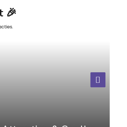
t 🎉
cties.