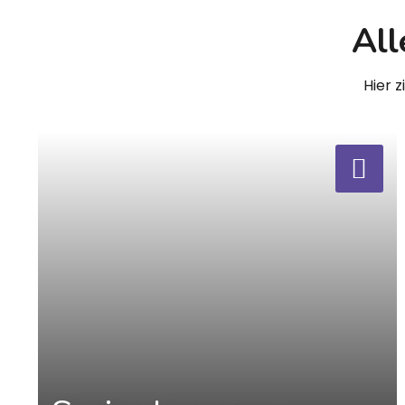
All
Hier 
a