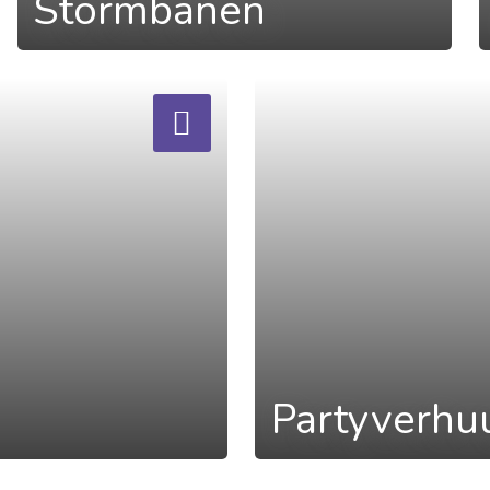
Stormbanen
a
Partyverhu