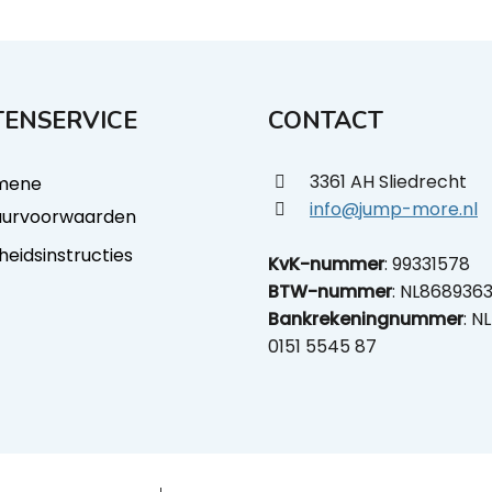
ENSERVICE
CONTACT
3361 AH Sliedrecht
mene
info@jump-more.nl
uurvoorwaarden
gheidsinstructies
KvK-nummer
: 99331578
BTW-nummer
: NL868936
Bankrekeningnummer
: N
0151 5545 87