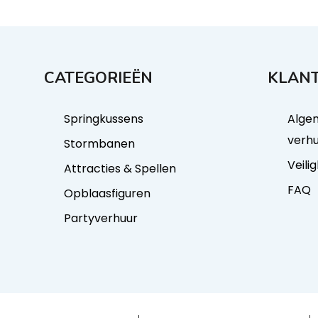
CATEGORIEËN
KLANT
Springkussens
Alge
verh
Stormbanen
Veili
Attracties & Spellen
FAQ
Opblaasfiguren
Partyverhuur