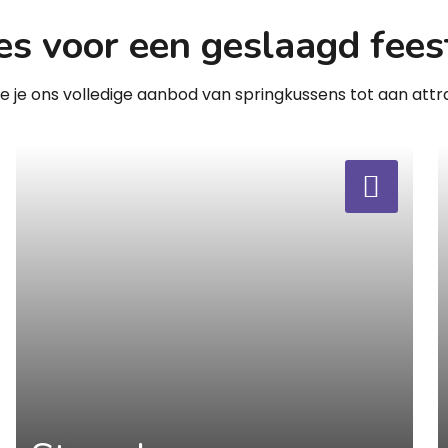
es voor een geslaagd fees
zie je ons volledige aanbod van springkussens tot aan attra
a
a