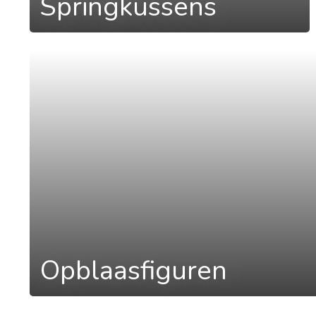
Springkussens
a
Opblaasfiguren