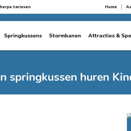
herpe tarieven
Home
A
Springkussens
Stormbanen
Attracties & Sp
n springkussen huren Kin