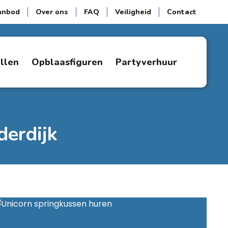
anbod
Over ons
FAQ
Veiligheid
Contact
ellen
Opblaasfiguren
Partyverhuur
derdijk