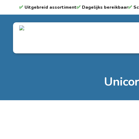
✅
Uitgebreid assortiment
✅
Dagelijks bereikbaar
✅
Sc
Unicor