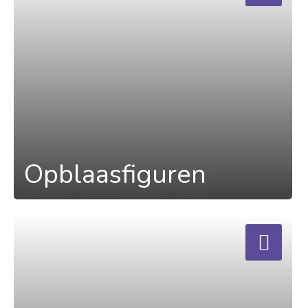
Opblaasfiguren
a