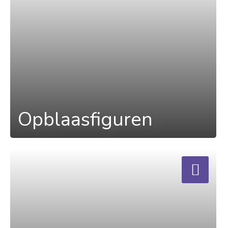
Opblaasfiguren
a