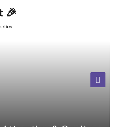
t 🎉
cties.