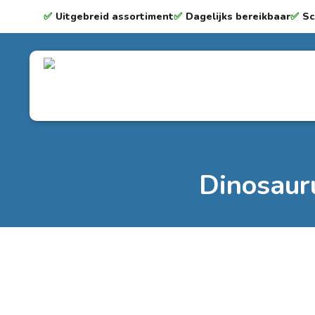
✅
Uitgebreid assortiment
✅
Dagelijks bereikbaar
✅
Sc
Dinosaur