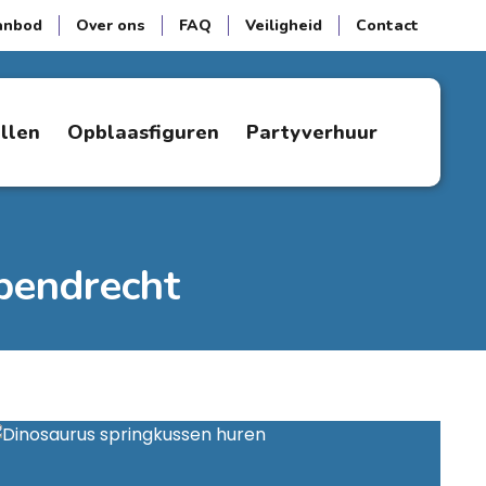
anbod
Over ons
FAQ
Veiligheid
Contact
ellen
Opblaasfiguren
Partyverhuur
pendrecht