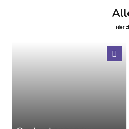
All
Hier 
a