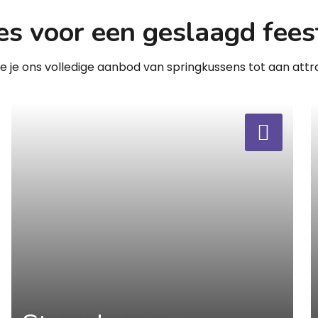
es voor een geslaagd fees
zie je ons volledige aanbod van springkussens tot aan attra
a
a