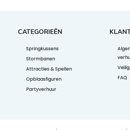
CATEGORIEËN
KLANT
Springkussens
Alge
verh
Stormbanen
Veili
Attracties & Spellen
FAQ
Opblaasfiguren
Partyverhuur