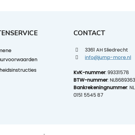
ENSERVICE
CONTACT
3361 AH Sliedrecht
mene
info@jump-more.nl
uurvoorwaarden
gheidsinstructies
KvK-nummer
: 99331578
BTW-nummer
: NL868936
Bankrekeningnummer
: N
0151 5545 87