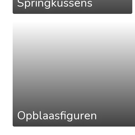
Springkussens
a
Opblaasfiguren