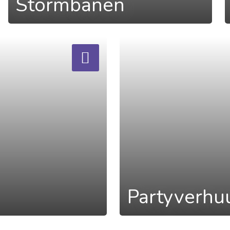
Stormbanen
a
Partyverhu