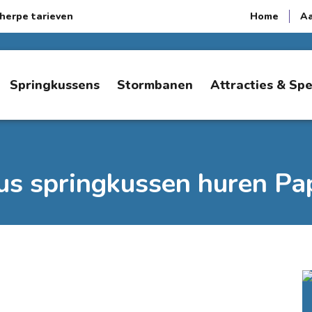
herpe tarieven
Home
A
Springkussens
Stormbanen
Attracties & Sp
us springkussen huren Pa