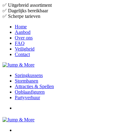
✅
Uitgebreid assortiment
✅
Dagelijks bereikbaar
✅
Scherpe tarieven
Home
Aanbod
Over ons
FAQ
Veiligheid
Contact
Springkussens
Stormbanen
Attracties & Spellen
Opblaasfiguren
Partyverhuur