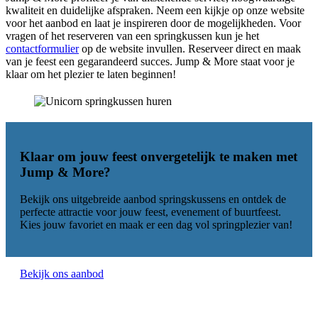
kwaliteit en duidelijke afspraken. Neem een kijkje op onze website
voor het aanbod en laat je inspireren door de mogelijkheden. Voor
vragen of het reserveren van een springkussen kun je het
contactformulier
op de website invullen. Reserveer direct en maak
van je feest een gegarandeerd succes. Jump & More staat voor je
klaar om het plezier te laten beginnen!
Klaar om jouw feest onvergetelijk te maken met
Jump & More
?
Bekijk ons uitgebreide aanbod springskussens en ontdek de
perfecte attractie voor jouw feest, evenement of buurtfeest.
Kies jouw favoriet en maak er een dag vol springplezier van!
Bekijk ons aanbod