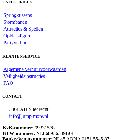
CATEGORIEËN
Springkussens
Stormbanen
Attracties & Spellen
Opblaasfiguren
Partyverhuur
KLANTENSERVICE
Algemene verhuurvoorwaarden
Veiligheidsinstructies
FAQ
CONTACT
3361 AH Sliedrecht
info@jump-more.nl
KvK-nummer
: 99331578
BTW-nummer
: NL868936339B01
Bankrekeningnummer
: NL45 ABNA 0151 5545 87