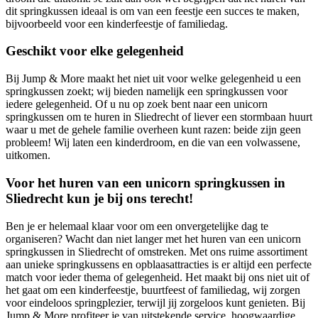
dit springkussen ideaal is om van een feestje een succes te maken,
bijvoorbeeld voor een kinderfeestje of familiedag.
Geschikt voor elke gelegenheid
Bij Jump & More maakt het niet uit voor welke gelegenheid u een
springkussen zoekt; wij bieden namelijk een springkussen voor
iedere gelegenheid. Of u nu op zoek bent naar een unicorn
springkussen om te huren in Sliedrecht of liever een stormbaan huurt
waar u met de gehele familie overheen kunt razen: beide zijn geen
probleem! Wij laten een kinderdroom, en die van een volwassene,
uitkomen.
Voor het huren van een unicorn springkussen in
Sliedrecht kun je bij ons terecht!
Ben je er helemaal klaar voor om een onvergetelijke dag te
organiseren? Wacht dan niet langer met het huren van een unicorn
springkussen in Sliedrecht of omstreken. Met ons ruime assortiment
aan unieke springkussens en opblaasattracties is er altijd een perfecte
match voor ieder thema of gelegenheid. Het maakt bij ons niet uit of
het gaat om een kinderfeestje, buurtfeest of familiedag, wij zorgen
voor eindeloos springplezier, terwijl jij zorgeloos kunt genieten. Bij
Jump & More profiteer je van uitstekende service, hoogwaardige