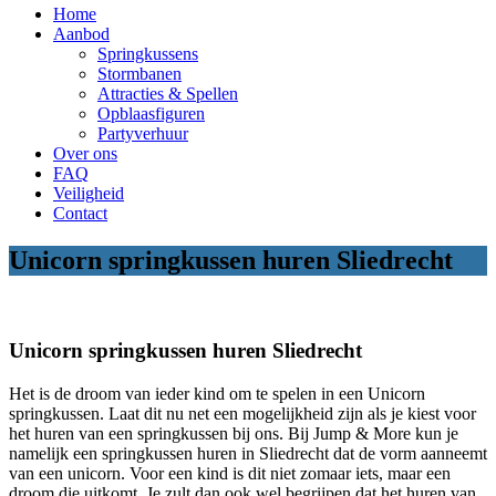
Home
Aanbod
Springkussens
Stormbanen
Attracties & Spellen
Opblaasfiguren
Partyverhuur
Over ons
FAQ
Veiligheid
Contact
Unicorn springkussen huren Sliedrecht
Unicorn springkussen huren Sliedrecht
Het is de droom van ieder kind om te spelen in een Unicorn
springkussen. Laat dit nu net een mogelijkheid zijn als je kiest voor
het huren van een springkussen bij ons. Bij Jump & More kun je
namelijk een springkussen huren in Sliedrecht dat de vorm aanneemt
van een unicorn. Voor een kind is dit niet zomaar iets, maar een
droom die uitkomt. Je zult dan ook wel begrijpen dat het huren van