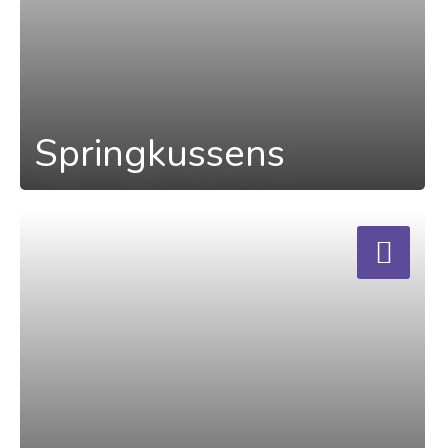
Springkussens
a