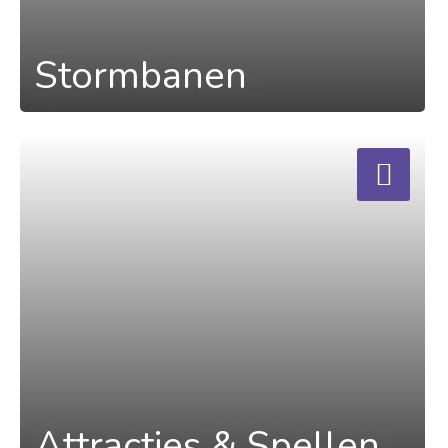
Stormbanen
a
Attracties & Spellen