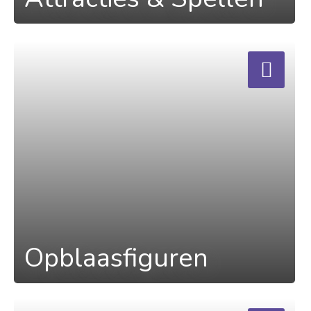
a
Opblaasfiguren
a