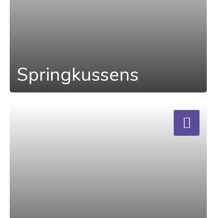
Springkussens
a