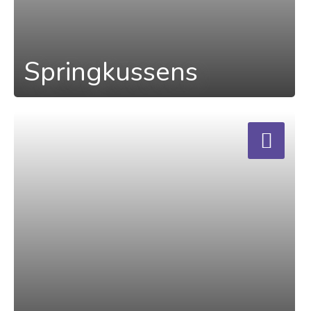
Springkussens
a