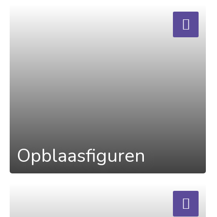
a
Opblaasfiguren
a