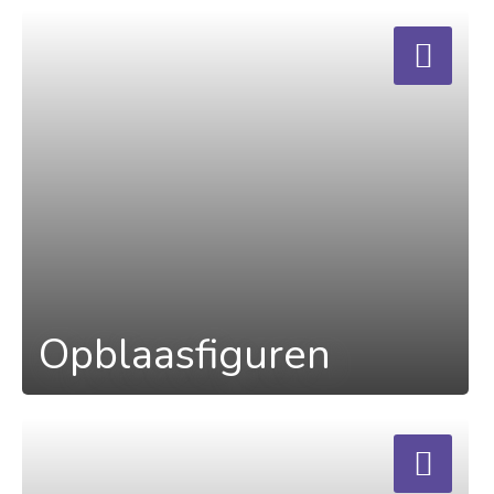
a
Opblaasfiguren
a