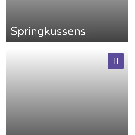
Springkussens
a