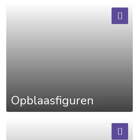
a
Opblaasfiguren
a