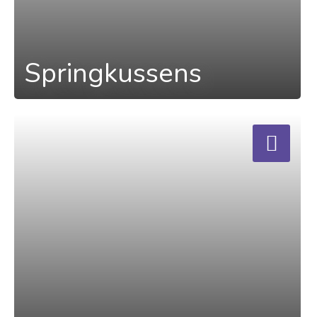
Springkussens
a