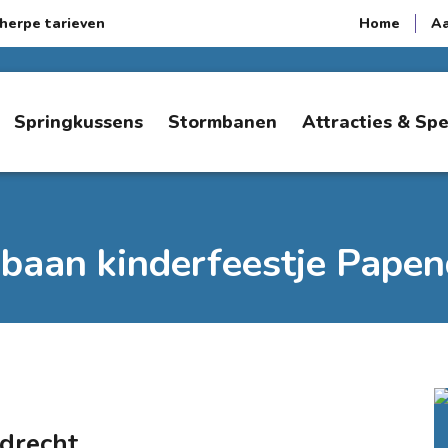
herpe tarieven
Home
A
Springkussens
Stormbanen
Attracties & Sp
baan kinderfeestje Papen
drecht