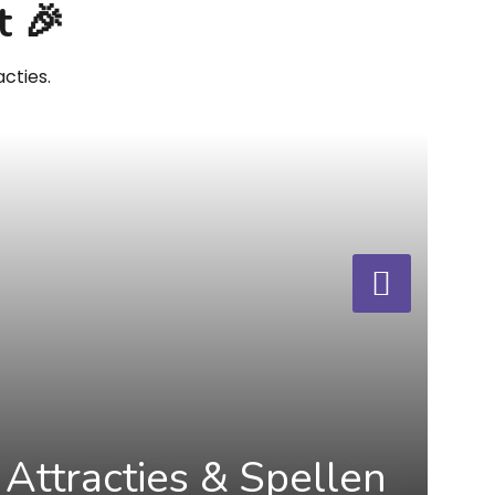
t 🎉
cties.
Attracties & Spellen