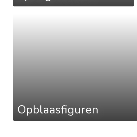
a
Opblaasfiguren