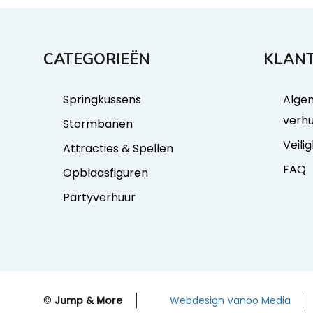
CATEGORIEËN
KLANT
Springkussens
Alge
verh
Stormbanen
Veili
Attracties & Spellen
FAQ
Opblaasfiguren
Partyverhuur
©
Jump & More
Webdesign Vanoo Media