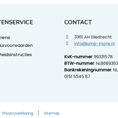
ENSERVICE
CONTACT
3361 AH Sliedrecht
mene
info@jump-more.nl
uurvoorwaarden
gheidsinstructies
KvK-nummer
: 99331578
BTW-nummer
: NL868936
Bankrekeningnummer
: N
0151 5545 87
Privacyverklaring
Sitemap