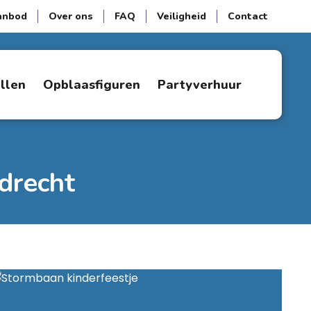
anbod
Over ons
FAQ
Veiligheid
Contact
ellen
Opblaasfiguren
Partyverhuur
drecht