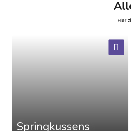
All
Hier 
a
Springkussens