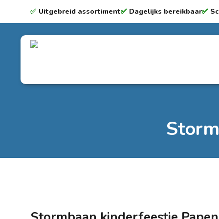
✅
Uitgebreid assortiment
✅
Dagelijks bereikbaar
✅
Sc
Storm
Stormbaan kinderfeestje
Papen