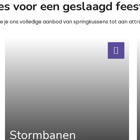
es voor een geslaagd fees
zie je ons volledige aanbod van springkussens tot aan attra
a
a
Stormbanen