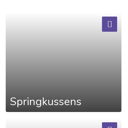
a
Springkussens
a