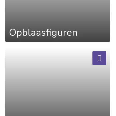
Opblaasfiguren
a