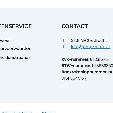
ENSERVICE
CONTACT
3361 AH Sliedrecht
mene
info@jump-more.nl
uurvoorwaarden
gheidsinstructies
KvK-nummer
: 99331578
BTW-nummer
: NL868936
Bankrekeningnummer
: N
0151 5545 87