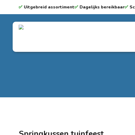
✅
Uitgebreid assortiment
✅
Dagelijks bereikbaar
✅
Sc
Springkussen tuinfeest