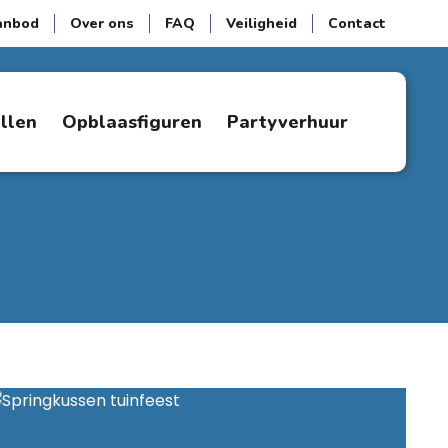
anbod
Over ons
FAQ
Veiligheid
Contact
ellen
Opblaasfiguren
Partyverhuur