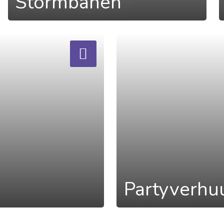
Stormbanen
a
Partyverhu