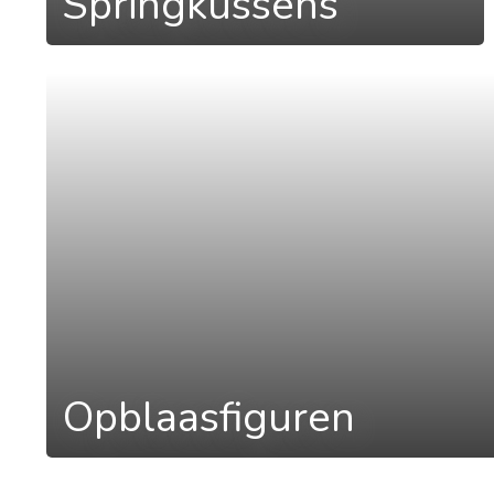
Springkussens
a
Opblaasfiguren