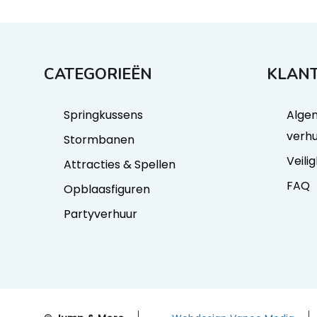
CATEGORIEËN
KLANT
Springkussens
Alge
verh
Stormbanen
Veili
Attracties & Spellen
FAQ
Opblaasfiguren
Partyverhuur