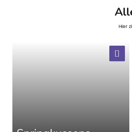
All
Hier 
a