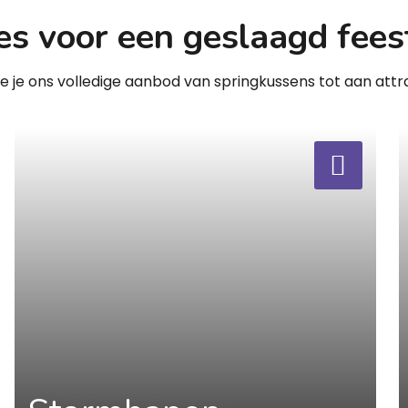
es voor een geslaagd fees
zie je ons volledige aanbod van springkussens tot aan attra
a
a