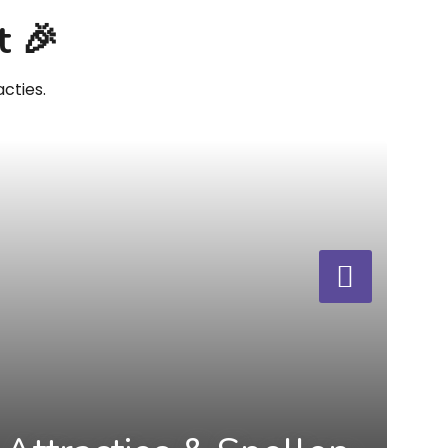
t 🎉
cties.