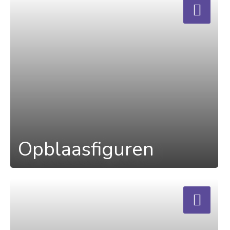
Opblaasfiguren
a