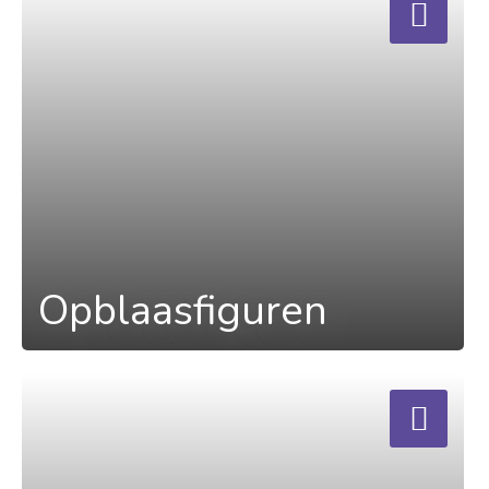
Opblaasfiguren
a