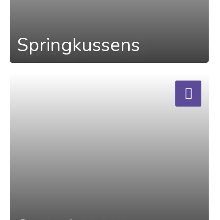
Springkussens
a