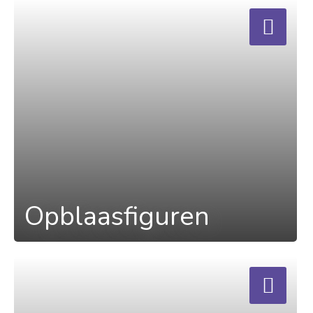
a
Opblaasfiguren
a