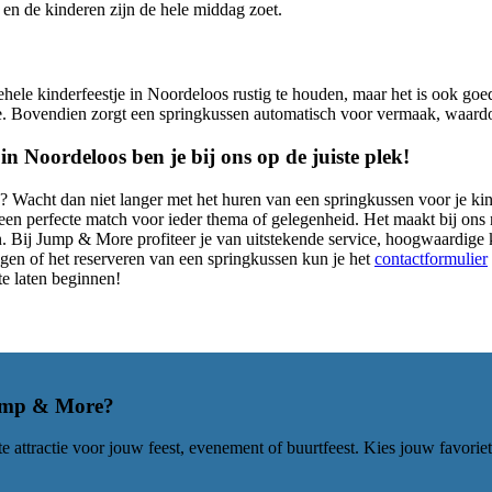
 en de kinderen zijn de hele middag zoet.
hele kinderfeestje in Noordeloos rustig te houden, maar het is ook goed 
tje. Bovendien zorgt een springkussen automatisch voor vermaak, waardoor
 in Noordeloos ben je bij ons op de juiste plek!
n? Wacht dan niet langer met het huren van een springkussen voor je ki
 een perfecte match voor ieder thema of gelegenheid. Het maakt bij ons ni
ten. Bij Jump & More profiteer je van uitstekende service, hoogwaardige
agen of het reserveren van een springkussen kun je het
contactformulier
te laten beginnen!
mp & More
?
 attractie voor jouw feest, evenement of buurtfeest. Kies jouw favorie