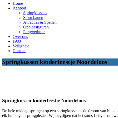
Home
Aanbod
Springkussens
Stormbanen
Attracties & Spellen
Opblaasfiguren
Partyverhuur
Over ons
FAQ
Veiligheid
Contact
Springkussen kinderfeestje Noordeloos
Springkussen kinderfeestje Noordeloos
De hele middag springen op een springkussen is de droom van bijna 
elk hun eigen springplezier. Wij begrijpen dat het soms lastig is om w