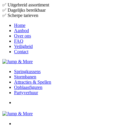
✅
Uitgebreid assortiment
✅
Dagelijks bereikbaar
✅
Scherpe tarieven
Home
Aanbod
Over ons
FAQ
Veiligheid
Contact
Springkussens
Stormbanen
Attracties & Spellen
Opblaasfiguren
Partyverhuur