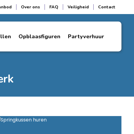
anbod
Over ons
FAQ
Veiligheid
Contact
ellen
Opblaasfiguren
Partyverhuur
erk