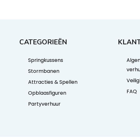
CATEGORIEËN
KLANT
Springkussens
Alge
verh
Stormbanen
Veili
Attracties & Spellen
FAQ
Opblaasfiguren
Partyverhuur