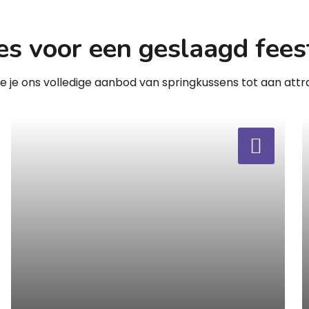
es voor een geslaagd fees
zie je ons volledige aanbod van springkussens tot aan attra
a
a