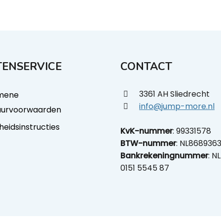
ENSERVICE
CONTACT
3361 AH Sliedrecht
mene
info@jump-more.nl
uurvoorwaarden
gheidsinstructies
KvK-nummer
: 99331578
BTW-nummer
: NL868936
Bankrekeningnummer
: N
0151 5545 87