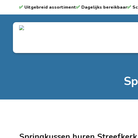
✅
Uitgebreid assortiment
✅
Dagelijks bereikbaar
✅
Sc
Sp
Springkussen huren Streefkerk