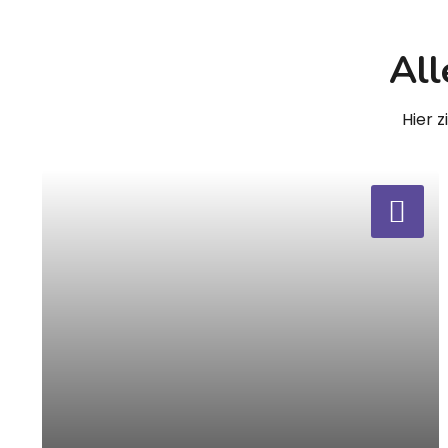
All
Hier 
a