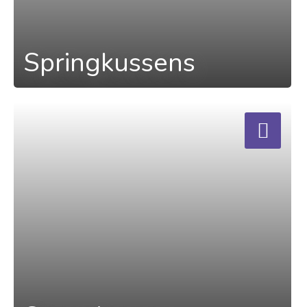
Springkussens
a