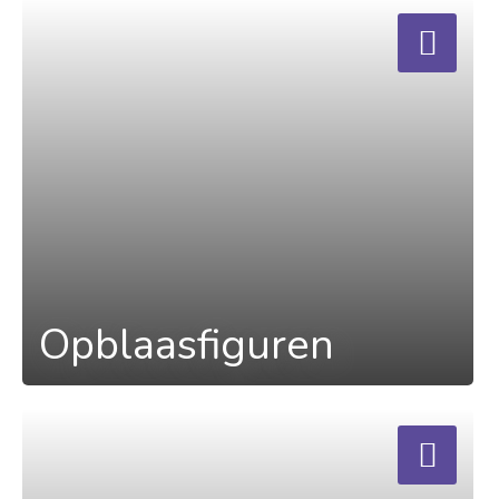
a
Opblaasfiguren
a