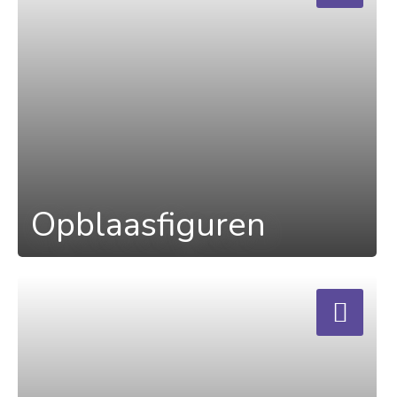
Opblaasfiguren
a