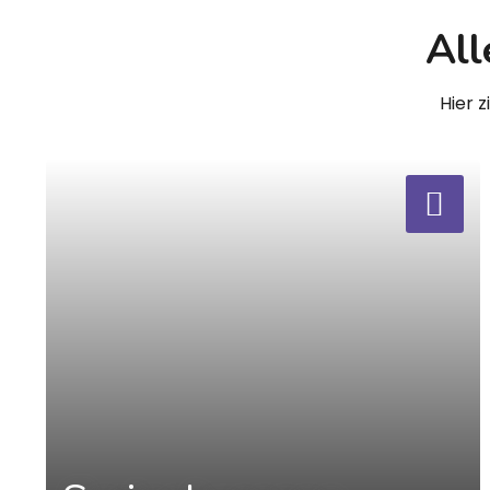
All
Hier 
a