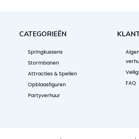
CATEGORIEËN
KLANT
Springkussens
Alge
verh
Stormbanen
Veili
Attracties & Spellen
FAQ
Opblaasfiguren
Partyverhuur