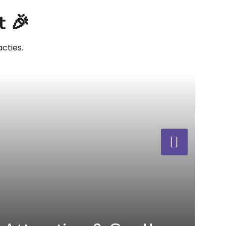
t 🎉
cties.