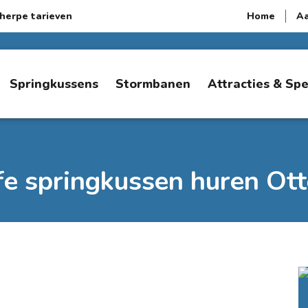
herpe tarieven
Home
A
Springkussens
Stormbanen
Attracties & Sp
fe springkussen huren Ot