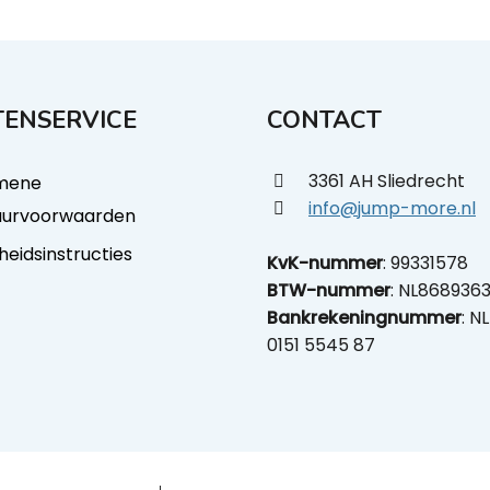
ENSERVICE
CONTACT
3361 AH Sliedrecht
mene
info@jump-more.nl
uurvoorwaarden
gheidsinstructies
KvK-nummer
: 99331578
BTW-nummer
: NL868936
Bankrekeningnummer
: N
0151 5545 87