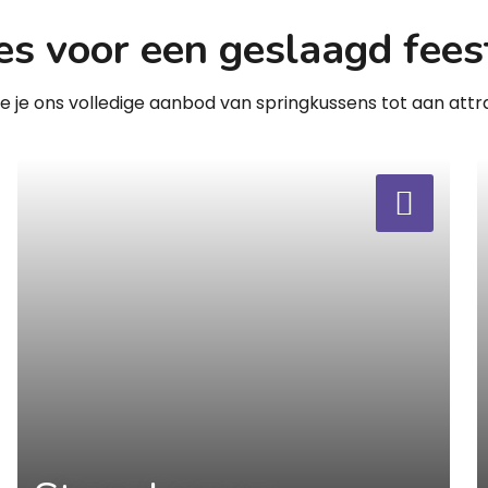
es voor een geslaagd fees
zie je ons volledige aanbod van springkussens tot aan attra
a
a