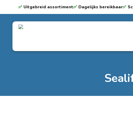
✅
Uitgebreid assortiment
✅
Dagelijks bereikbaar
✅
Sc
Seali