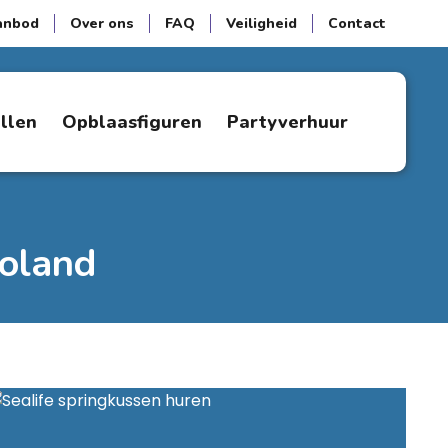
anbod
Over ons
FAQ
Veiligheid
Contact
ellen
Opblaasfiguren
Partyverhuur
toland