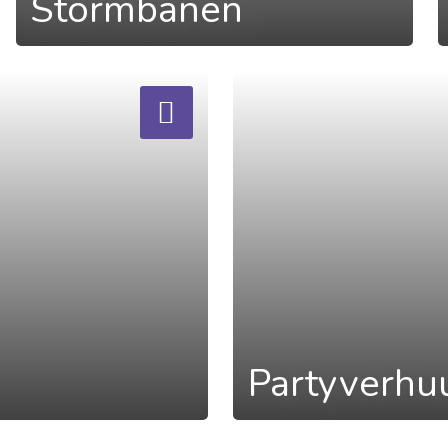
Stormbanen
a
Partyverhu