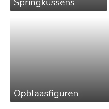
Springkussens
a
Opblaasfiguren