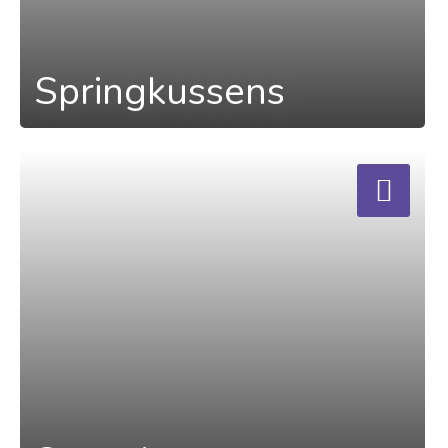
Springkussens
a