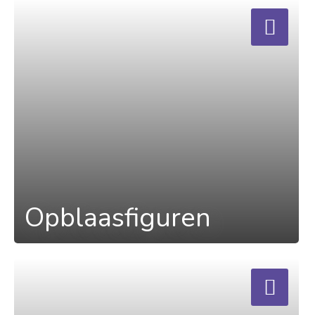
a
Opblaasfiguren
a