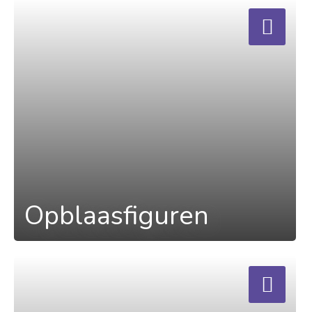
a
Opblaasfiguren
a