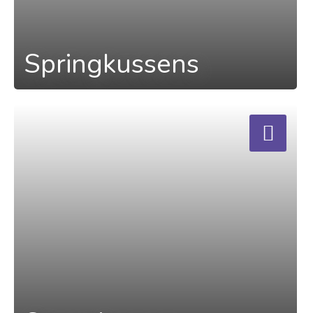
Springkussens
a