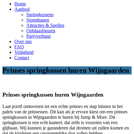
Home
Aanbod
Springkussens
Stormbanen
Attracties & Spellen
Opblaasfiguren
Partyverhuur
Over ons
FAQ
Veiligheid
Contact
Prinses springkussen huren Wijngaarden
Prinses springkussen huren Wijngaarden
Laat jezelf omtoveren tot een echte prinses en stap binnen in het
paleis van de prinsessen. Dit kan als je ervoor kiest om een prinses
springkussen in Wijngaarden te huren bij Jump & More. Dit
springkussen is een echt kasteel, dat zelfs is voorzien van een
glijbaan. Wij kunnen je garanderen dat dromen uit zullen komen en
dat de kinderen een onvergetelijke dag zullen hebben.