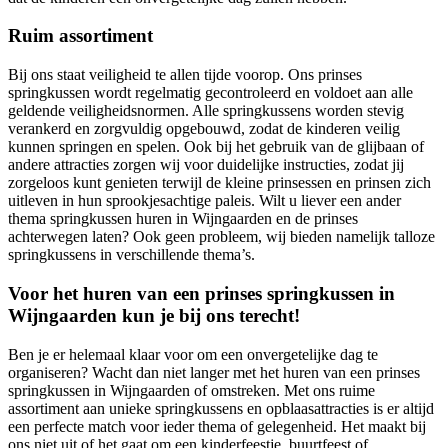
Ruim assortiment
Bij ons staat veiligheid te allen tijde voorop. Ons prinses
springkussen wordt regelmatig gecontroleerd en voldoet aan alle
geldende veiligheidsnormen. Alle springkussens worden stevig
verankerd en zorgvuldig opgebouwd, zodat de kinderen veilig
kunnen springen en spelen. Ook bij het gebruik van de glijbaan of
andere attracties zorgen wij voor duidelijke instructies, zodat jij
zorgeloos kunt genieten terwijl de kleine prinsessen en prinsen zich
uitleven in hun sprookjesachtige paleis. Wilt u liever een ander
thema springkussen huren in Wijngaarden en de prinses
achterwegen laten? Ook geen probleem, wij bieden namelijk talloze
springkussens in verschillende thema’s.
Voor het huren van een prinses springkussen in
Wijngaarden kun je bij ons terecht!
Ben je er helemaal klaar voor om een onvergetelijke dag te
organiseren? Wacht dan niet langer met het huren van een prinses
springkussen in Wijngaarden of omstreken. Met ons ruime
assortiment aan unieke springkussens en opblaasattracties is er altijd
een perfecte match voor ieder thema of gelegenheid. Het maakt bij
ons niet uit of het gaat om een kinderfeestje, buurtfeest of