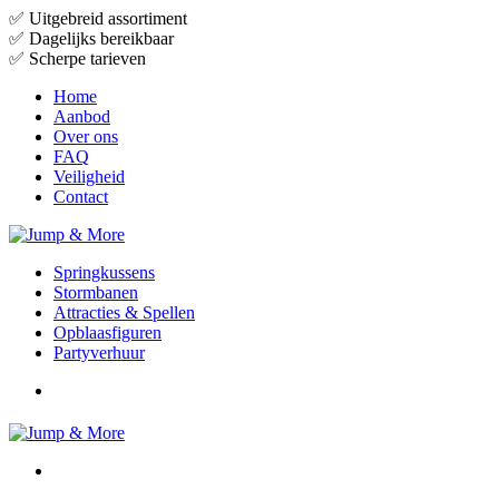
✅
Uitgebreid assortiment
✅
Dagelijks bereikbaar
✅
Scherpe tarieven
Home
Aanbod
Over ons
FAQ
Veiligheid
Contact
Springkussens
Stormbanen
Attracties & Spellen
Opblaasfiguren
Partyverhuur