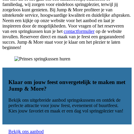
familiedag, wij zorgen voor eindeloos springplezier, terwijl jij
zorgeloos kunt genieten. Bij Jump & More profiteer je van
uitstekende service, hoogwaardige kwaliteit en duidelijke afspraken.
Neem een kijkje op onze website voor het aanbod en laat je
inspireren door de mogelijkheden. Voor vragen of het reserveren
van een springkussen kun je het
contactformulier
op de website
invullen. Reserveer direct en maak van je feest een gegarandeerd
succes. Jump & More staat voor je klaar om het plezier te laten
beginnen!
Klaar om jouw feest onvergetelijk te maken met
Jump & More
?
Bekijk ons uitgebreide aanbod springskussens en ontdek de
perfecte attractie voor jouw feest, evenement of buurtfeest.
Kies jouw favoriet en maak er een dag vol springplezier van!
Bekijk ons aanbod