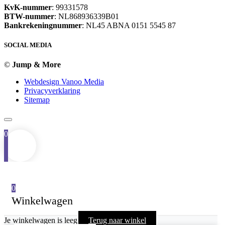
KvK-nummer
: 99331578
BTW-nummer
: NL868936339B01
Bankrekeningnummer
: NL45 ABNA 0151 5545 87
SOCIAL MEDIA
©
Jump & More
Webdesign Vanoo Media
Privacyverklaring
Sitemap
0
0
Winkelwagen
Je winkelwagen is leeg
Terug naar winkel