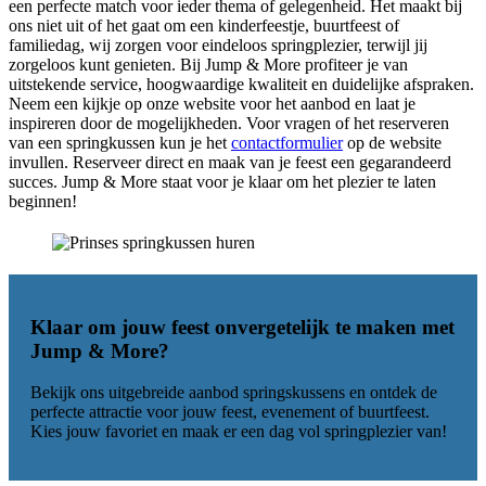
een perfecte match voor ieder thema of gelegenheid. Het maakt bij
ons niet uit of het gaat om een kinderfeestje, buurtfeest of
familiedag, wij zorgen voor eindeloos springplezier, terwijl jij
zorgeloos kunt genieten. Bij Jump & More profiteer je van
uitstekende service, hoogwaardige kwaliteit en duidelijke afspraken.
Neem een kijkje op onze website voor het aanbod en laat je
inspireren door de mogelijkheden. Voor vragen of het reserveren
van een springkussen kun je het
contactformulier
op de website
invullen. Reserveer direct en maak van je feest een gegarandeerd
succes. Jump & More staat voor je klaar om het plezier te laten
beginnen!
Klaar om jouw feest onvergetelijk te maken met
Jump & More
?
Bekijk ons uitgebreide aanbod springskussens en ontdek de
perfecte attractie voor jouw feest, evenement of buurtfeest.
Kies jouw favoriet en maak er een dag vol springplezier van!