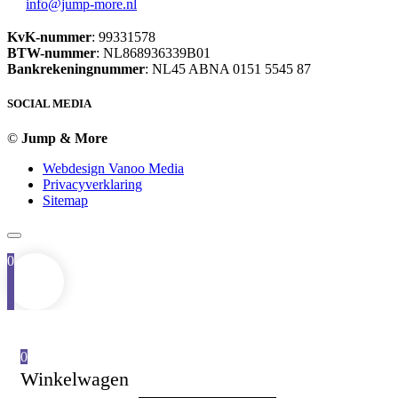
info@jump-more.nl
KvK-nummer
: 99331578
BTW-nummer
: NL868936339B01
Bankrekeningnummer
: NL45 ABNA 0151 5545 87
SOCIAL MEDIA
©
Jump & More
Webdesign Vanoo Media
Privacyverklaring
Sitemap
0
0
Winkelwagen