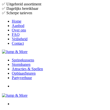
✅
Uitgebreid assortiment
✅
Dagelijks bereikbaar
✅
Scherpe tarieven
Home
Aanbod
Over ons
FAQ
Veiligheid
Contact
Springkussens
Stormbanen
Attracties & Spellen
Opblaasfiguren
Partyverhuur