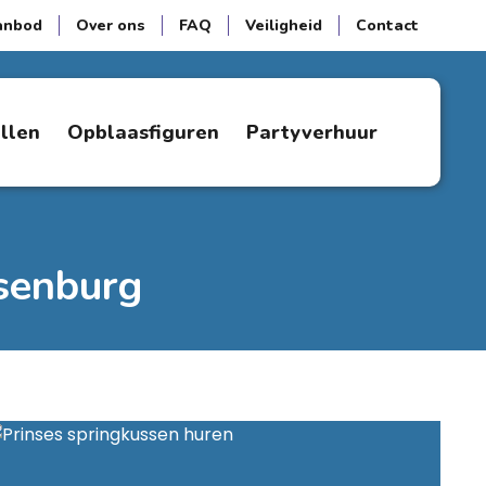
anbod
Over ons
FAQ
Veiligheid
Contact
ellen
Opblaasfiguren
Partyverhuur
senburg