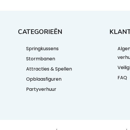
CATEGORIEËN
KLANT
Springkussens
Alge
verh
Stormbanen
Veili
Attracties & Spellen
FAQ
Opblaasfiguren
Partyverhuur