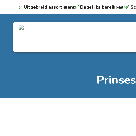
✅
Uitgebreid assortiment
✅
Dagelijks bereikbaar
✅
Sc
Prinse