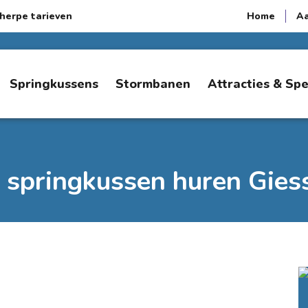
herpe tarieven
Home
A
Springkussens
Stormbanen
Attracties & Sp
s springkussen huren Gies