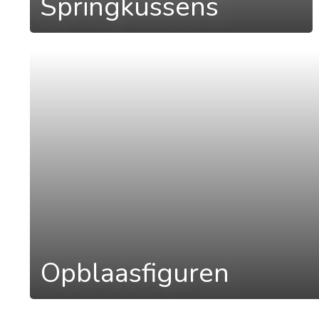
Springkussens
a
Opblaasfiguren