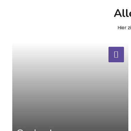
All
Hier 
a