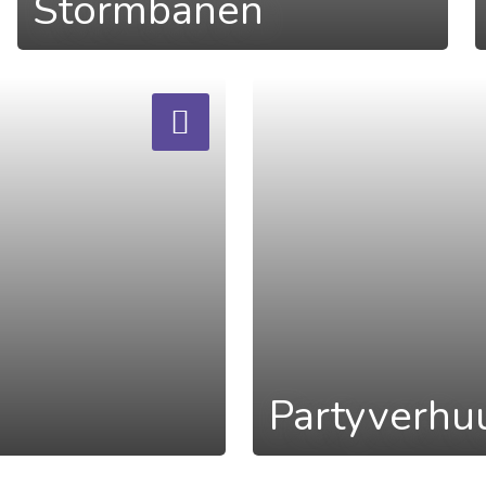
Stormbanen
a
Partyverhu