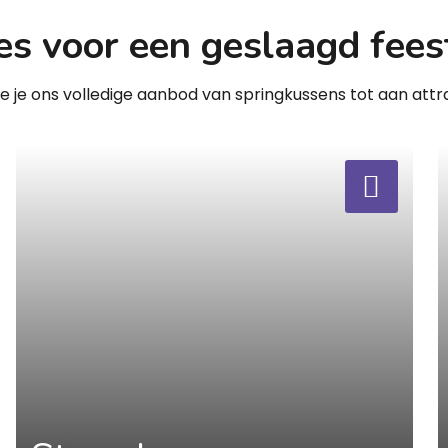
es voor een geslaagd fees
zie je ons volledige aanbod van springkussens tot aan attra
a
a