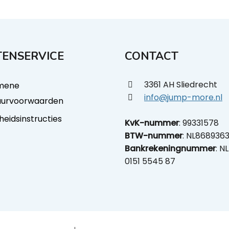
ENSERVICE
CONTACT
3361 AH Sliedrecht
mene
info@jump-more.nl
uurvoorwaarden
gheidsinstructies
KvK-nummer
: 99331578
BTW-nummer
: NL868936
Bankrekeningnummer
: N
0151 5545 87