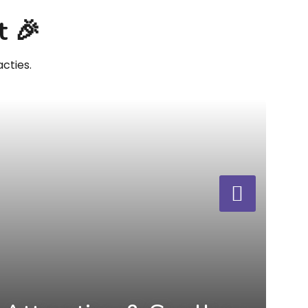
t 🎉
cties.