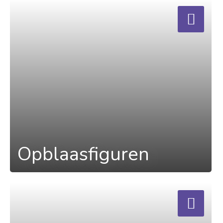
a
Opblaasfiguren
a