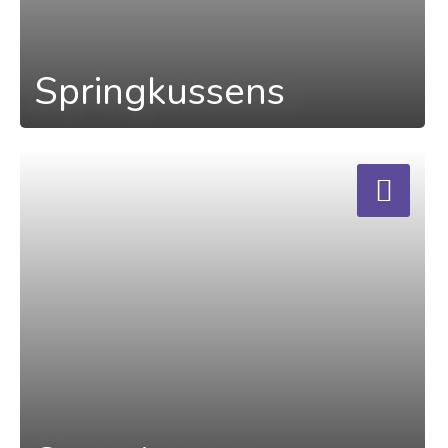
Springkussens
a