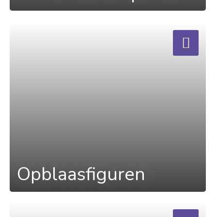
a
Opblaasfiguren
a