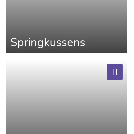
Springkussens
a