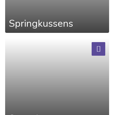
Springkussens
a