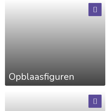
a
Opblaasfiguren
a