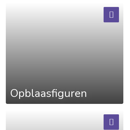
a
Opblaasfiguren
a