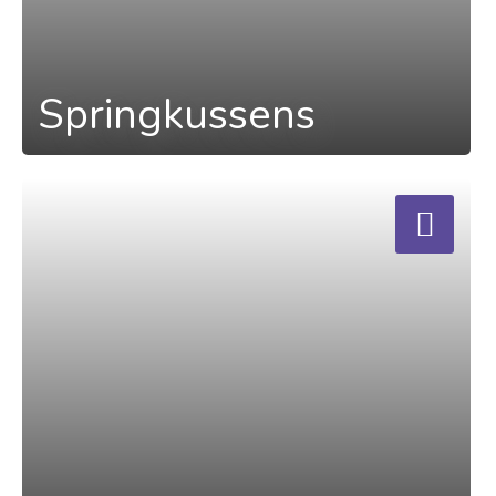
Springkussens
a