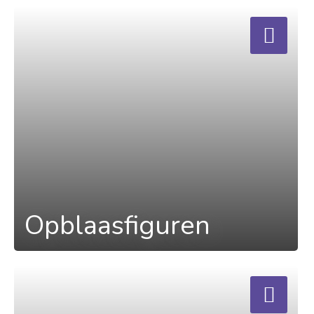
a
Opblaasfiguren
a