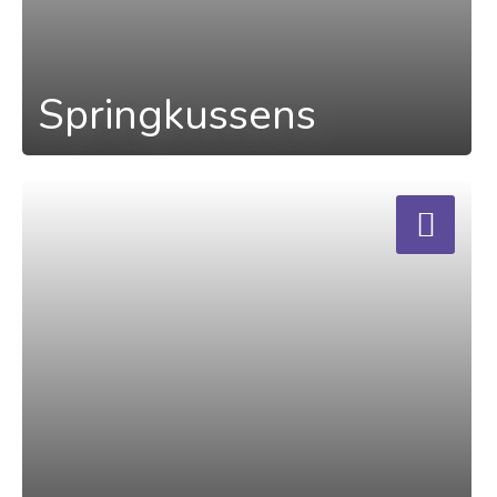
Springkussens
a