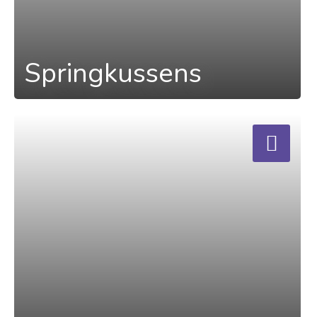
Springkussens
a