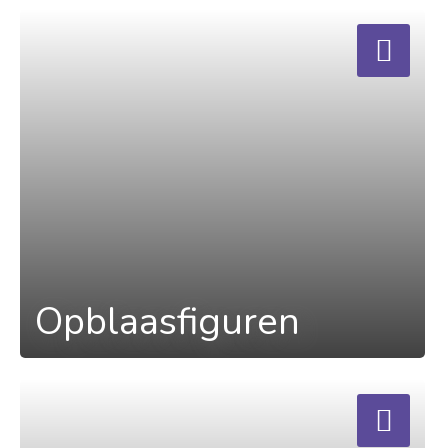
a
Opblaasfiguren
a