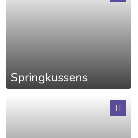
Springkussens
a