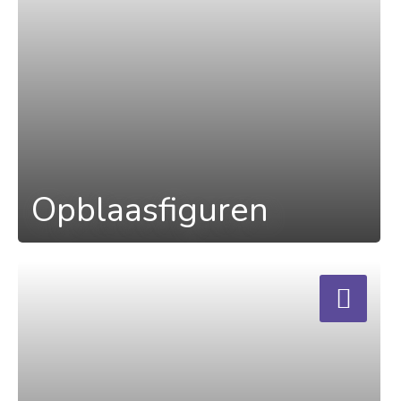
Opblaasfiguren
a