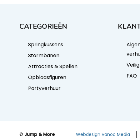
CATEGORIEËN
KLANT
Springkussens
Alge
verh
Stormbanen
Veili
Attracties & Spellen
FAQ
Opblaasfiguren
Partyverhuur
©
Jump & More
Webdesign Vanoo Media