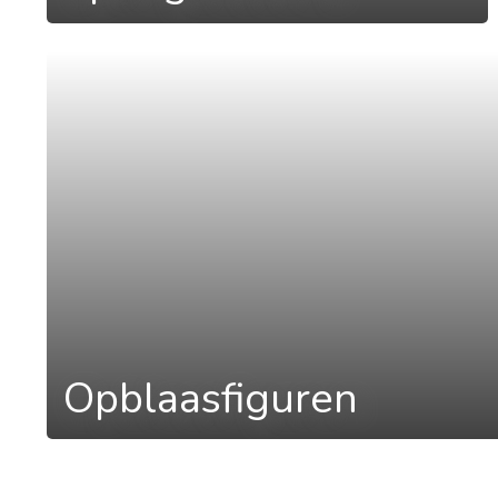
a
Opblaasfiguren