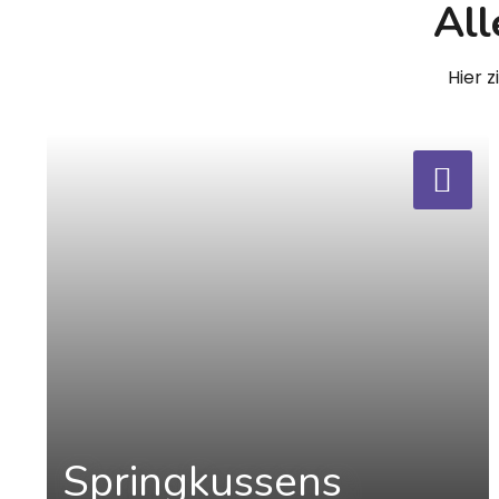
All
Hier 
a
Springkussens