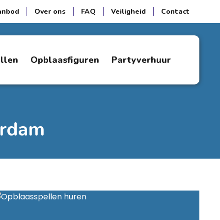
anbod
Over ons
FAQ
Veiligheid
Contact
ellen
Opblaasfiguren
Partyverhuur
erdam