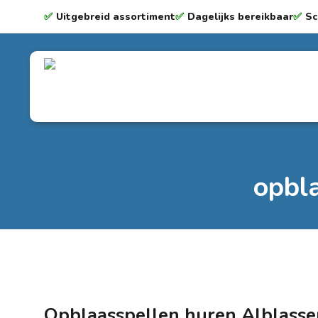
✅
Uitgebreid assortiment
✅
Dagelijks bereikbaar
✅
Sc
opbl
Opblaasspellen huren
Alblass