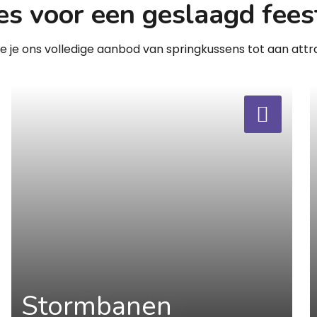
es voor een geslaagd fees
zie je ons volledige aanbod van springkussens tot aan attra
a
a
Stormbanen