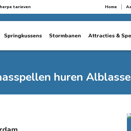
herpe tarieven
Home
A
Springkussens
Stormbanen
Attracties & Sp
aasspellen huren Alblass
erdam