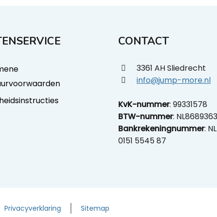
ENSERVICE
CONTACT
3361 AH Sliedrecht
mene
info@jump-more.nl
uurvoorwaarden
gheidsinstructies
KvK-nummer
: 99331578
BTW-nummer
: NL868936
Bankrekeningnummer
: N
0151 5545 87
Privacyverklaring
Sitemap