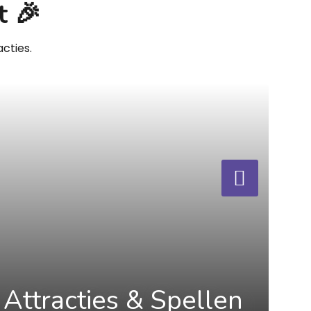
t 🎉
cties.
Attracties & Spellen