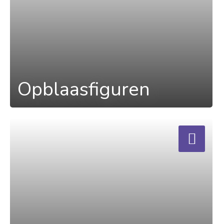
Opblaasfiguren
a