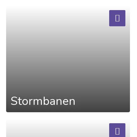
a
Stormbanen
a