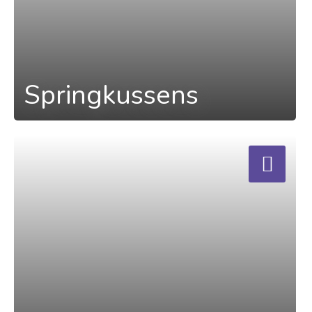
Springkussens
a