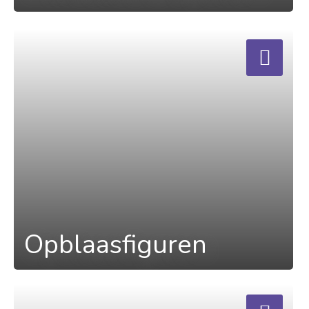
a
Opblaasfiguren
a