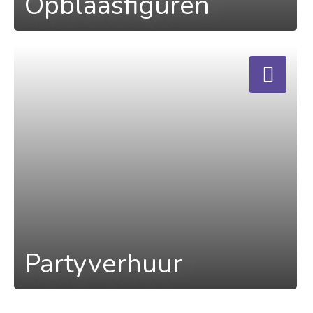
Opblaasfiguren
a
Partyverhuur