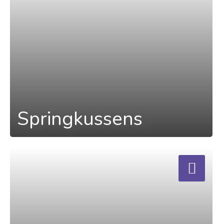
Springkussens
a