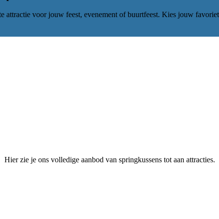
 attractie voor jouw feest, evenement of buurtfeest. Kies jouw favorie
Hier zie je ons volledige aanbod van springkussens tot aan attracties.