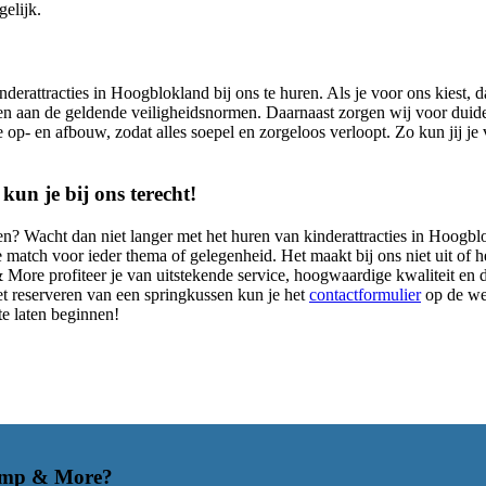
gelijk.
derattracties in Hoogblokland bij ons te huren. Als je voor ons kiest, da
en aan de geldende veiligheidsnormen. Daarnaast zorgen wij voor duideli
op- en afbouw, zodat alles soepel en zorgeloos verloopt. Zo kun jij je 
un je bij ons terecht!
ren? Wacht dan niet langer met het huren van kinderattracties in Hoogb
te match voor ieder thema of gelegenheid. Het maakt bij ons niet uit of 
 & More profiteer je van uitstekende service, hoogwaardige kwaliteit en
et reserveren van een springkussen kun je het
contactformulier
op de web
te laten beginnen!
mp & More
?