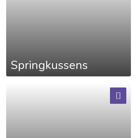
Springkussens
a