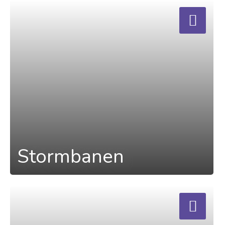
a
Stormbanen
a