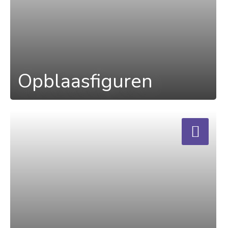
Opblaasfiguren
a