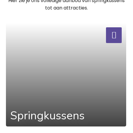
Hier zie je ons volledige aanbod van springkussens
tot aan attracties.
a
Springkussens