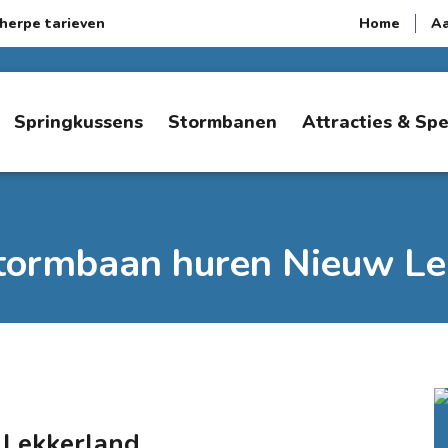
herpe tarieven
Home
A
Springkussens
Stormbanen
Attracties & Sp
stormbaan huren Nieuw Le
 Lekkerland