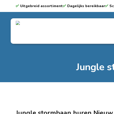
✅
Uitgebreid assortiment
✅
Dagelijks bereikbaar
✅
Sc
Jungle 
Jungle stormbaan huren Nieuw