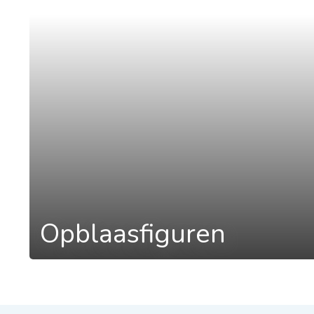
a
Opblaasfiguren