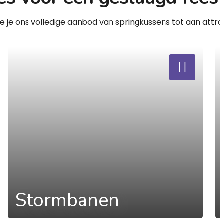
zie je ons volledige aanbod van springkussens tot aan attra
a
a
Stormbanen