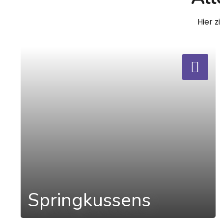
Hier 
a
Springkussens