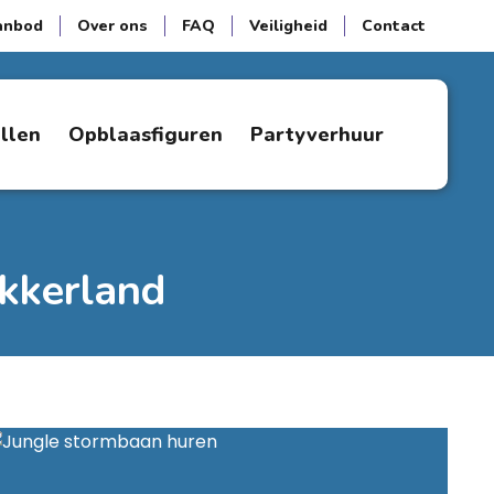
anbod
Over ons
FAQ
Veiligheid
Contact
ellen
Opblaasfiguren
Partyverhuur
kkerland