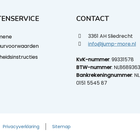
ENSERVICE
CONTACT
3361 AH Sliedrecht
mene
info@jump-more.nl
uurvoorwaarden
gheidsinstructies
KvK-nummer
: 99331578
BTW-nummer
: NL868936
Bankrekeningnummer
: N
0151 5545 87
Privacyverklaring
Sitemap