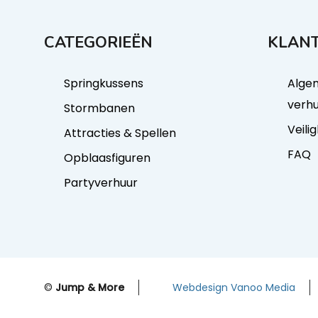
CATEGORIEËN
KLANT
Springkussens
Alge
verh
Stormbanen
Veili
Attracties & Spellen
FAQ
Opblaasfiguren
Partyverhuur
©
Jump & More
Webdesign Vanoo Media