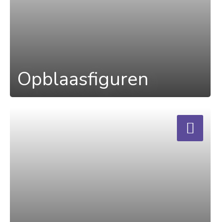
Opblaasfiguren
a