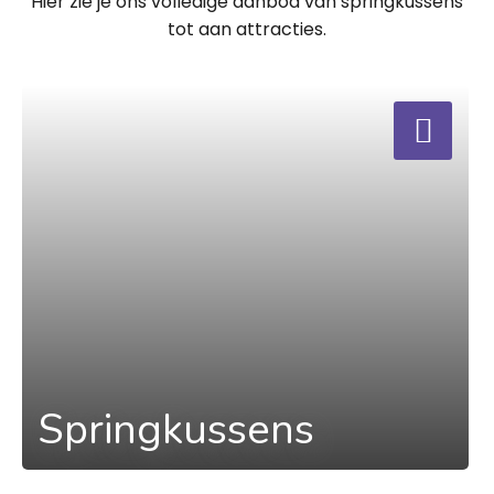
Hier zie je ons volledige aanbod van springkussens
tot aan attracties.
a
Springkussens