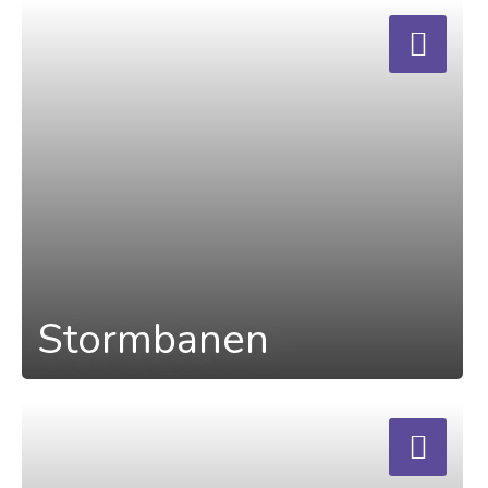
a
Stormbanen
a