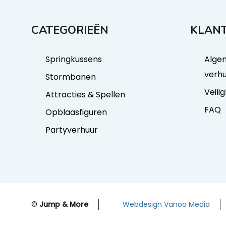
CATEGORIEËN
KLANT
Springkussens
Alge
verh
Stormbanen
Veili
Attracties & Spellen
FAQ
Opblaasfiguren
Partyverhuur
©
Jump & More
Webdesign Vanoo Media