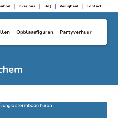
anbod
Over ons
FAQ
Veiligheid
Contact
ellen
Opblaasfiguren
Partyverhuur
nchem