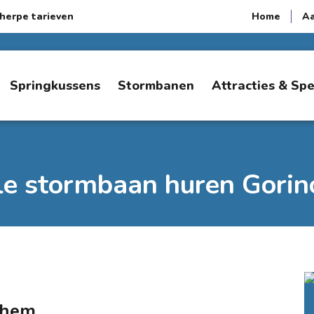
herpe tarieven
Home
A
Springkussens
Stormbanen
Attracties & Sp
le stormbaan huren Gori
chem