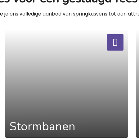
zie je ons volledige aanbod van springkussens tot aan attra
a
a
Stormbanen