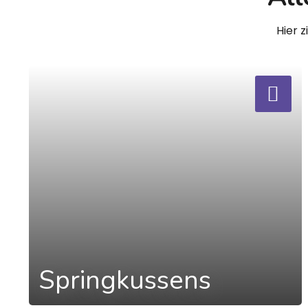
Hier 
a
Springkussens