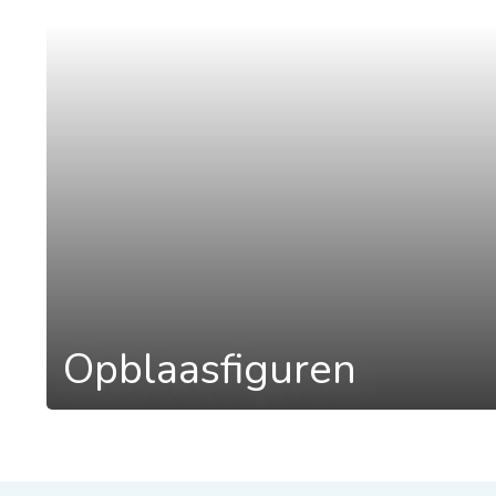
a
Opblaasfiguren