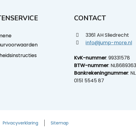
ENSERVICE
CONTACT
3361 AH Sliedrecht
mene
info@jump-more.nl
uurvoorwaarden
gheidsinstructies
KvK-nummer
: 99331578
BTW-nummer
: NL868936
Bankrekeningnummer
: N
0151 5545 87
Privacyverklaring
Sitemap