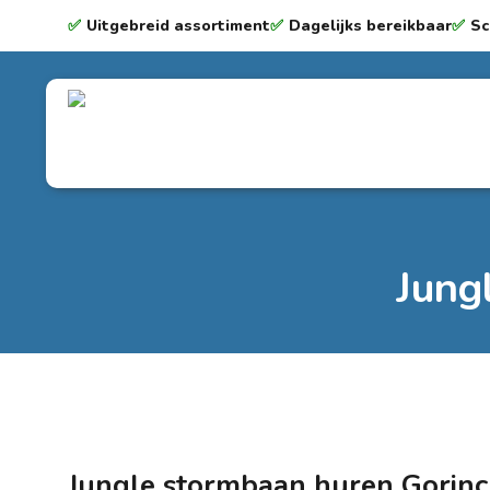
✅
Uitgebreid assortiment
✅
Dagelijks bereikbaar
✅
Sc
Jung
Jungle stormbaan huren Gorin