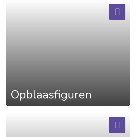
a
Opblaasfiguren
a