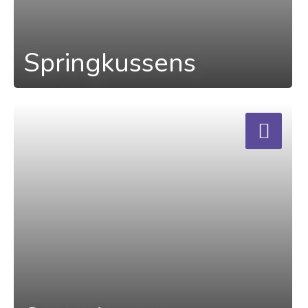
Springkussens
a