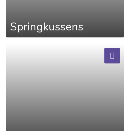
Springkussens
a