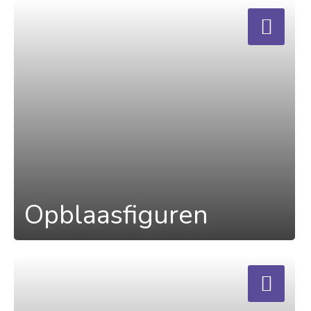
a
Opblaasfiguren
a