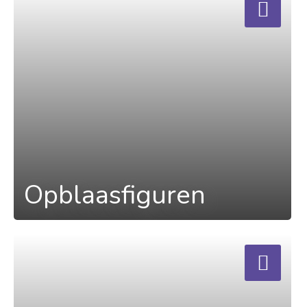
Opblaasfiguren
a