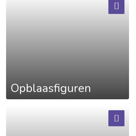
Opblaasfiguren
a